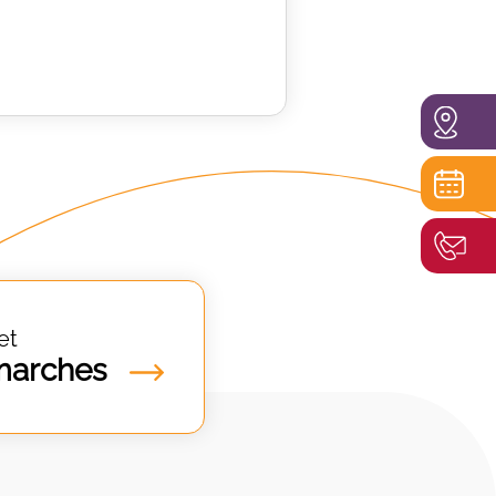
et
marches