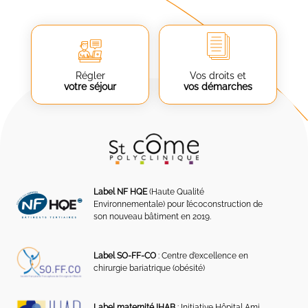
Régler
Vos droits et
votre séjour
vos démarches
Label NF HQE
(Haute Qualité
Environnementale) pour l’écoconstruction de
son nouveau bâtiment en 2019.
Label SO-FF-CO
: Centre d’excellence en
chirurgie bariatrique (obésité)
Label maternité IHAB
: Initiative Hôpital Ami