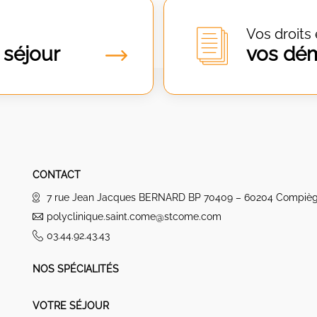
Vos droits 
 séjour
vos dé
CONTACT
7 rue Jean Jacques BERNARD BP 70409 – 60204 Compiè
polyclinique.saint.come@stcome.com
03.44.92.43.43
NOS SPÉCIALITÉS
VOTRE SÉJOUR