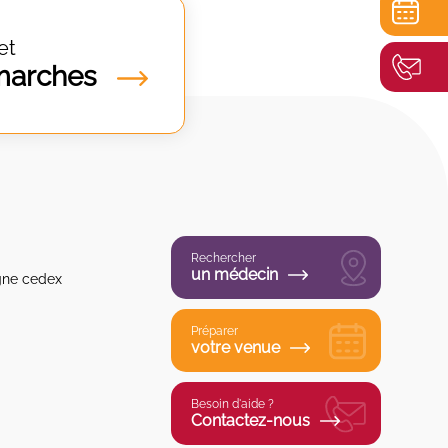
et
marches
Rechercher
un médecin
gne cedex
Préparer
votre venue
Besoin d'aide ?
Contactez-nous