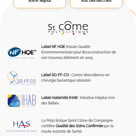
votre séjour
vos démarches
Label NF HQE
(Haute Qualité
Environnementale) pour l’écoconstruction de
son nouveau bâtiment en 2019.
Label SO-FF-CO
: Centre d’excellence en
chirurgie bariatrique (obésité)
Label maternité IHAB
: Initiative Hôpital Ami
des Bébés
La Polyclinique Saint Côme de Compiègne
certifiée
Qualité des Soins Confirmée
par la
Haute Autorité de Santé