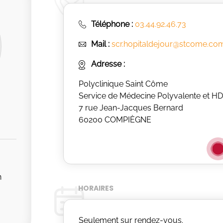
Téléphone :
03.44.92.46.73
Mail :
scr.hopitaldejour@stcome.co
Adresse :
Polyclinique Saint Côme
Service de Médecine Polyvalente et H
7 rue Jean-Jacques Bernard
60200 COMPIÈGNE
n
HORAIRES
Seulement sur rendez-vous.