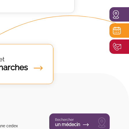
et
marches
Rechercher
un médecin
gne cedex