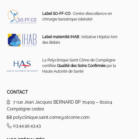
Label SO-FF-CO
: Centre d’excellence en
chirurgie bariatrique (obésité)
Label maternité IHAB
: Initiative Hôpital Ami
des Bébés
La Polyclinique Saint Côme de Compiègne
certifiée
Qualité des Soins Confirmée
par la
Haute Autorité de Santé
CONTACT
7 rue Jean Jacques BERNARD BP 70409 – 60204
Compiègne cedex
polyclinique.saint.come@stcome.com
03.44.92.43.43