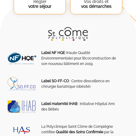
Régler
Vos droits et
votre séjour
vos démarches
Label NF HQE
(Haute Qualité
Environnementale) pour l’écoconstruction de
son nouveau bâtiment en 2019.
Label SO-FF-CO
: Centre d’excellence en
chirurgie bariatrique (obésité)
Label maternité IHAB
: Initiative Hôpital Ami
des Bébés
La Polyclinique Saint Côme de Compiègne
certifiée
Qualité des Soins Confirmée
par la