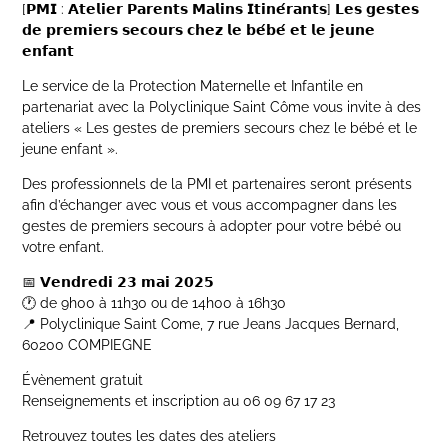
[𝗣𝗠𝗜 : 𝗔𝘁𝗲𝗹𝗶𝗲𝗿 𝗣𝗮𝗿𝗲𝗻𝘁𝘀 𝗠𝗮𝗹𝗶𝗻𝘀 𝗜𝘁𝗶𝗻𝗲́𝗿𝗮𝗻𝘁𝘀] 𝗟𝗲𝘀 𝗴𝗲𝘀𝘁𝗲𝘀
𝗱𝗲 𝗽𝗿𝗲𝗺𝗶𝗲𝗿𝘀 𝘀𝗲𝗰𝗼𝘂𝗿𝘀 𝗰𝗵𝗲𝘇 𝗹𝗲 𝗯𝗲́𝗯𝗲́ 𝗲𝘁 𝗹𝗲 𝗷𝗲𝘂𝗻𝗲
𝗲𝗻𝗳𝗮𝗻𝘁
Le service de la Protection Maternelle et Infantile en
partenariat avec la Polyclinique Saint Côme vous invite à des
ateliers « Les gestes de premiers secours chez le bébé et le
jeune enfant ».
Des professionnels de la PMI et partenaires seront présents
afin d’échanger avec vous et vous accompagner dans les
gestes de premiers secours à adopter pour votre bébé ou
votre enfant.
📅
𝗩𝗲𝗻𝗱𝗿𝗲𝗱𝗶
𝟮𝟯
𝗺𝗮𝗶
𝟮𝟬𝟮𝟱
🕐 de 9h00 à 11h30 ou de 14h00 à 16h30
📍 Polyclinique Saint Come, 7 rue Jeans Jacques Bernard,
60200 COMPIEGNE
Évènement gratuit
Renseignements et inscription au 06 09 67 17 23
Retrouvez toutes les dates des ateliers