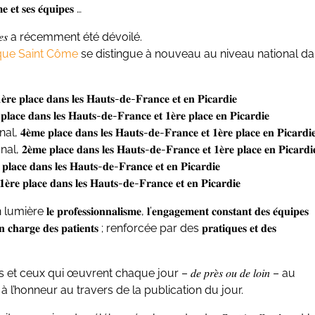
𝐞 𝐞𝐭 𝐬𝐞𝐬 𝐞́𝐪𝐮𝐢𝐩𝐞𝐬 …
𝑖𝑛𝑖𝑞𝑢𝑒𝑠 a récemment été dévoilé.
ique Saint Côme
se distingue à nouveau au niveau national d
𝐜𝐞 𝐝𝐚𝐧𝐬 𝐥𝐞𝐬 𝐇𝐚𝐮𝐭𝐬-𝐝𝐞-𝐅𝐫𝐚𝐧𝐜𝐞 𝐞𝐭 𝐞𝐧 𝐏𝐢𝐜𝐚𝐫𝐝𝐢𝐞
𝐬 𝐥𝐞𝐬 𝐇𝐚𝐮𝐭𝐬-𝐝𝐞-𝐅𝐫𝐚𝐧𝐜𝐞 𝐞𝐭 𝟏𝐞̀𝐫𝐞 𝐩𝐥𝐚𝐜𝐞 𝐞𝐧 𝐏𝐢𝐜𝐚𝐫𝐝𝐢𝐞
 𝐩𝐥𝐚𝐜𝐞 𝐝𝐚𝐧𝐬 𝐥𝐞𝐬 𝐇𝐚𝐮𝐭𝐬-𝐝𝐞-𝐅𝐫𝐚𝐧𝐜𝐞 𝐞𝐭 𝟏𝐞̀𝐫𝐞 𝐩𝐥𝐚𝐜𝐞 𝐞𝐧 𝐏𝐢𝐜𝐚𝐫𝐝𝐢
𝐥𝐚𝐜𝐞 𝐝𝐚𝐧𝐬 𝐥𝐞𝐬 𝐇𝐚𝐮𝐭𝐬-𝐝𝐞-𝐅𝐫𝐚𝐧𝐜𝐞 𝐞𝐭 𝟏𝐞̀𝐫𝐞 𝐩𝐥𝐚𝐜𝐞 𝐞𝐧 𝐏𝐢𝐜𝐚𝐫𝐝𝐢
𝐚𝐧𝐬 𝐥𝐞𝐬 𝐇𝐚𝐮𝐭𝐬-𝐝𝐞-𝐅𝐫𝐚𝐧𝐜𝐞 𝐞𝐭 𝐞𝐧 𝐏𝐢𝐜𝐚𝐫𝐝𝐢𝐞
𝐜𝐞 𝐝𝐚𝐧𝐬 𝐥𝐞𝐬 𝐇𝐚𝐮𝐭𝐬-𝐝𝐞-𝐅𝐫𝐚𝐧𝐜𝐞 𝐞𝐭 𝐞𝐧 𝐏𝐢𝐜𝐚𝐫𝐝𝐢𝐞
𝐬𝐬𝐢𝐨𝐧𝐧𝐚𝐥𝐢𝐬𝐦𝐞, 𝐥’𝐞𝐧𝐠𝐚𝐠𝐞𝐦𝐞𝐧𝐭 𝐜𝐨𝐧𝐬𝐭𝐚𝐧𝐭 𝐝𝐞𝐬 𝐞́𝐪𝐮𝐢𝐩𝐞𝐬
𝐬𝐞 𝐞𝐧 𝐜𝐡𝐚𝐫𝐠𝐞 𝐝𝐞𝐬 𝐩𝐚𝐭𝐢𝐞𝐧𝐭𝐬 ; renforcée par des 𝐩𝐫𝐚𝐭𝐢𝐪𝐮𝐞𝐬 𝐞𝐭 𝐝𝐞𝐬
x qui œuvrent chaque jour – 𝑑𝑒 𝑝𝑟𝑒̀𝑠 𝑜𝑢 𝑑𝑒 𝑙𝑜𝑖𝑛 – au
à l’honneur au travers de la publication du jour.