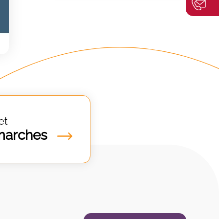
et
marches