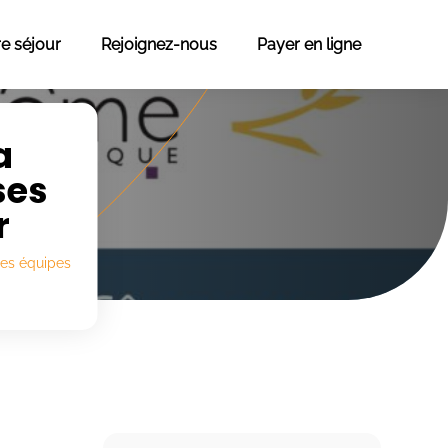
re séjour
Rejoignez-nous
Payer en ligne
a
ses
r
ses équipes