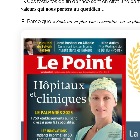
🙏 Ces festivités de fin d’année sont en effet une parfaite oc
𝐯𝐚𝐥𝐞𝐮𝐫𝐬 𝐪𝐮𝐢 𝐧𝐨𝐮𝐬 𝐩𝐨𝐫𝐭𝐞𝐧𝐭 𝐚𝐮 𝐪𝐮𝐨𝐭𝐢𝐝𝐢𝐞𝐧 …
💪 Parce que « 𝑆𝑒𝑢𝑙, 𝑜𝑛 𝑣𝑎 𝑝𝑙𝑢𝑠 𝑣𝑖𝑡𝑒 ; 𝑒𝑛𝑠𝑒𝑚𝑏𝑙𝑒, 𝑜𝑛 𝑣𝑎 𝑝𝑙𝑢𝑠 𝑙