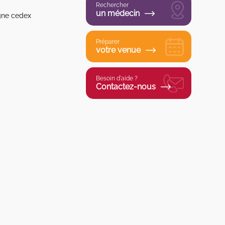
Rechercher
un médecin
gne cedex
Préparer
votre venue
Besoin d'aide ?
Contactez-nous