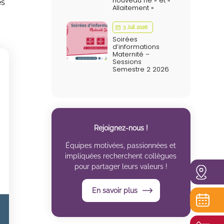
nouveau né » et «
es
Allaitement »
3 Juil 2026
Soirées
d’informations
Maternité –
Sessions
Semestre 2 2026
Rejoignez-nous !
Équipes motivées, passionnées et
impliquées recherchent collègues
pour partager leurs valeurs !
En savoir plus