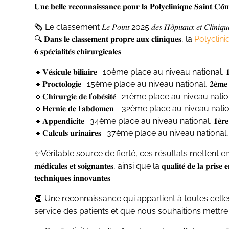
𝐔𝐧𝐞 𝐛𝐞𝐥𝐥𝐞 𝐫𝐞𝐜𝐨𝐧𝐧𝐚𝐢𝐬𝐬𝐚𝐧𝐜𝐞 𝐩𝐨𝐮𝐫 𝐥𝐚 𝐏𝐨𝐥𝐲𝐜𝐥𝐢𝐧𝐢𝐪𝐮𝐞 𝐒𝐚𝐢𝐧𝐭 𝐂𝐨̂𝐦
🗞️ Le classement 𝐿𝑒 𝑃𝑜𝑖𝑛𝑡 2025 𝑑𝑒𝑠 𝐻𝑜̂𝑝𝑖𝑡𝑎𝑢𝑥 𝑒𝑡 𝐶𝑙
🔍 𝐃𝐚𝐧𝐬 𝐥𝐞 𝐜𝐥𝐚𝐬𝐬𝐞𝐦𝐞𝐧𝐭 𝐩𝐫𝐨𝐩𝐫𝐞 𝐚𝐮𝐱 𝐜𝐥𝐢𝐧𝐢𝐪𝐮𝐞𝐬, la
Polyclin
𝟔 𝐬𝐩𝐞́𝐜𝐢𝐚𝐥𝐢𝐭𝐞́𝐬 𝐜𝐡𝐢𝐫𝐮𝐫𝐠𝐢𝐜𝐚𝐥𝐞𝐬 :
🔹𝐕𝐞́𝐬𝐢𝐜𝐮𝐥𝐞 𝐛𝐢𝐥𝐢𝐚𝐢𝐫𝐞 : 10ème place au niveau national, 𝟏𝐞̀𝐫𝐞 𝐩𝐥
🔹𝐏𝐫𝐨𝐜𝐭𝐨𝐥𝐨𝐠𝐢𝐞 : 15ème place au niveau national, 𝟐𝐞̀𝐦𝐞 𝐩𝐥𝐚𝐜𝐞 𝐝𝐚
🔹𝐂𝐡𝐢𝐫𝐮𝐫𝐠𝐢𝐞 𝐝𝐞 𝐥’𝐨𝐛𝐞́𝐬𝐢𝐭𝐞́ : 21ème place au niveau national, 𝟒𝐞̀𝐦
🔹𝐇𝐞𝐫𝐧𝐢𝐞 𝐝𝐞 𝐥’𝐚𝐛𝐝𝐨𝐦𝐞𝐧 : 32ème place au niveau national, 𝟐𝐞̀𝐦𝐞 𝐩
🔹𝐀𝐩𝐩𝐞𝐧𝐝𝐢𝐜𝐢𝐭𝐞 : 34ème place au niveau national, 𝟏𝐞̀𝐫𝐞 𝐩𝐥𝐚𝐜𝐞 𝐝
🔹𝐂𝐚𝐥𝐜𝐮𝐥𝐬 𝐮𝐫𝐢𝐧𝐚𝐢𝐫𝐞𝐬 : 37ème place au niveau national,𝟏𝐞̀𝐫𝐞 𝐩𝐥
✨Véritable source de fierté, ces résultats mettent en lumière 𝐥𝐞 𝐩𝐫𝐨𝐟𝐞
𝐦𝐞́𝐝𝐢𝐜𝐚𝐥𝐞𝐬 𝐞𝐭 𝐬𝐨𝐢𝐠𝐧𝐚𝐧𝐭𝐞𝐬, ainsi que la 𝐪𝐮𝐚𝐥𝐢𝐭𝐞́ 𝐝𝐞 𝐥𝐚 𝐩𝐫𝐢
𝐭𝐞𝐜𝐡𝐧𝐢𝐪𝐮𝐞𝐬 𝐢𝐧𝐧𝐨𝐯𝐚𝐧𝐭𝐞𝐬.
👏 Une reconnaissance qui appartient à toutes celles et ceu
service des patients et que nous souhaitions mettre 