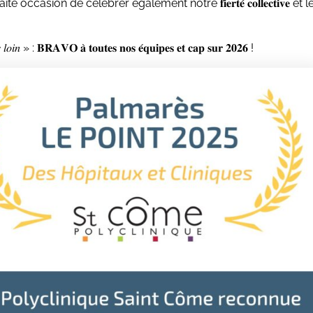
casion de célébrer également notre 𝐟𝐢𝐞𝐫𝐭𝐞́ 𝐜𝐨𝐥𝐥𝐞𝐜𝐭𝐢𝐯𝐞 et l
𝑜𝑖𝑛 » : 𝐁𝐑𝐀𝐕𝐎 𝐚̀ 𝐭𝐨𝐮𝐭𝐞𝐬 𝐧𝐨𝐬 𝐞́𝐪𝐮𝐢𝐩𝐞𝐬 𝐞𝐭 𝐜𝐚𝐩 𝐬𝐮𝐫 𝟐𝟎𝟐𝟔 !