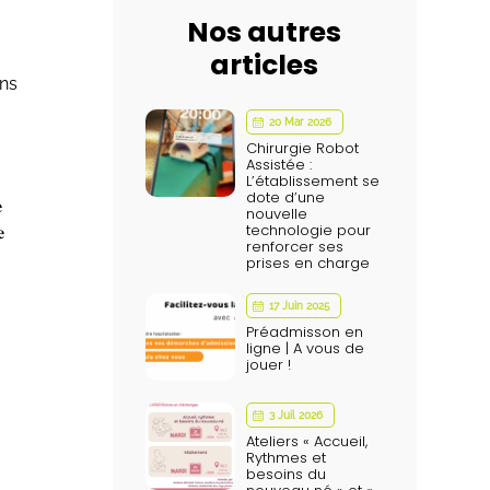
Nos autres
articles
ans
20 Mar 2026
Chirurgie Robot
Assistée :
L’établissement se
dote d’une

nouvelle
technologie pour

renforcer ses
prises en charge
17 Juin 2025
Préadmisson en
ligne | A vous de
jouer !
3 Juil 2026
Ateliers « Accueil,
Rythmes et
besoins du