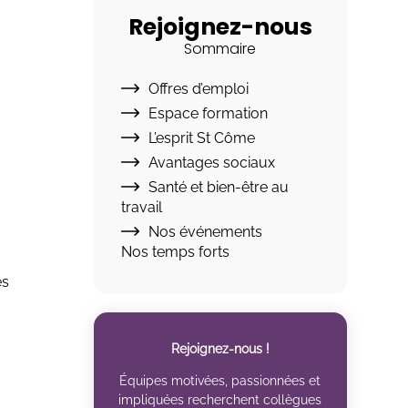
Rejoignez-nous
Sommaire
Offres d’emploi
Espace formation
L’esprit St Côme
Avantages sociaux
Santé et bien-être au
travail
Nos événements
Nos temps forts
es
Rejoignez-nous !
Équipes motivées, passionnées et
impliquées recherchent collègues