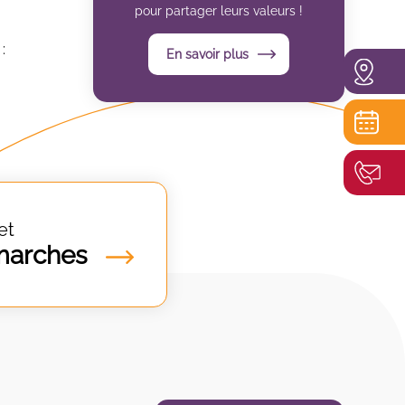
pour partager leurs valeurs !
:
En savoir plus
et
marches